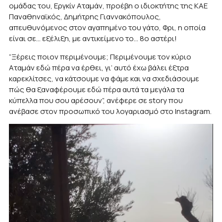
ομάδας του, Εργκίν Αταμάν, προέβη ο ιδιοκτήτης της ΚΑΕ
Παναθηναϊκός, Δημήτρης Γιαννακόπουλος,
απευθυνόμενος στον αγαπημένο του γάτο, Φρι, η οποία
είναι σε… εξέλιξη, με αντικείμενο το… 8ο αστέρι!
“Ξέρεις ποιον περιμένουμε; Περιμένουμε τον κύριο
Αταμάν εδώ πέρα να έρθει, γι’ αυτό έχω βάλει έξτρα
καρεκλίτσες, να κάτσουμε να φάμε και να σχεδιάσουμε
πώς θα ξαναφέρουμε εδώ πέρα αυτά τα μεγάλα τα
κύπελλα που σου αρέσουν”, ανέφερε σε story που
ανέβασε στον προσωπικό του λογαριασμό στο Instagram.
Πρόγραμμα
Αναπαραγωγής
Βίντεο