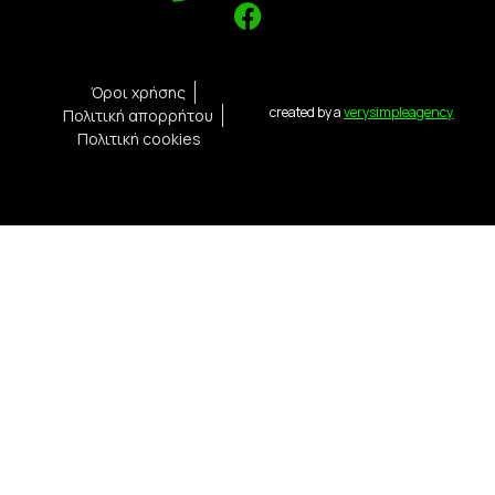
Όροι χρήσης
created by a
verysimpleagency
Πολιτική απορρήτου
Πολιτική cookies