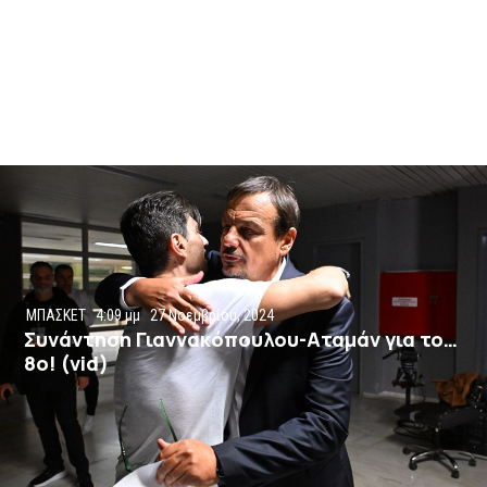
ΜΠΑΣΚΕΤ
4:09 μμ
27 Νοεμβρίου, 2024
Συνάντηση Γιαννακόπουλου-Αταμάν για το…
8ο! (vid)